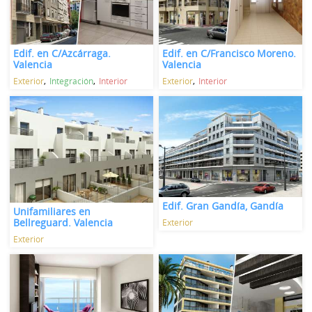
Edif. en C/Azcárraga.
Edif. en C/Francisco Moreno.
Valencia
Valencia
Exterior
Integración
Interior
Exterior
Interior
Edif. Gran Gandía, Gandía
Unifamiliares en
Bellreguard. Valencia
Exterior
Exterior