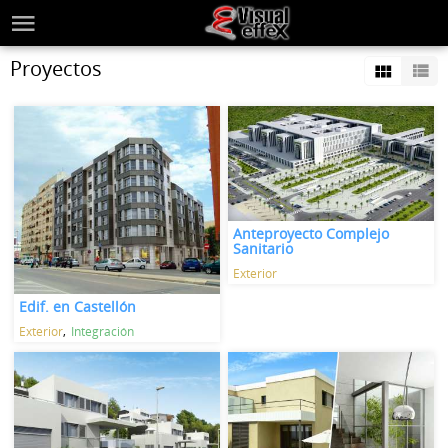
Proyectos
Anteproyecto Complejo
Sanitario
Exterior
Edif. en Castellón
Exterior
Integración