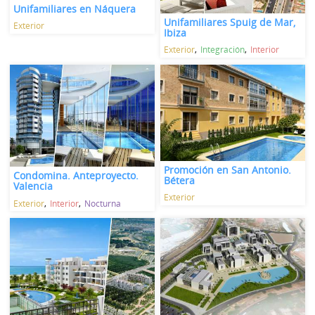
Unifamiliares en Náquera
Unifamiliares Spuig de Mar,
Exterior
Ibiza
Exterior
Integración
Interior
Promoción en San Antonio.
Condomina. Anteproyecto.
Bétera
Valencia
Exterior
Exterior
Interior
Nocturna