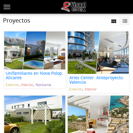
Proyectos
Unifamiliares en Nova Polop.
Aries Center. Anteproyecto.
Alicante
Valencia
Exterior
Interior
Nocturna
Exterior
Interior