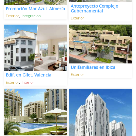
Anteproyecto Complejo
Promoción Mar Azul. Almería
Gubernamental
Exterior
Integración
Exterior
Unifamiliares en Ibiza
Exterior
Edif. en Gilet. Valencia
Exterior
Interior