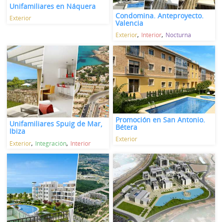
Unifamiliares en Náquera
Condomina. Anteproyecto.
Exterior
Valencia
Exterior
Interior
Nocturna
Promoción en San Antonio.
Unifamiliares Spuig de Mar,
Bétera
Ibiza
Exterior
Exterior
Integración
Interior