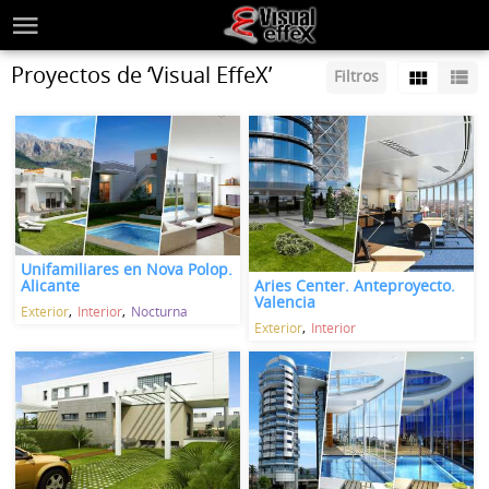
Proyectos de ‘Visual EffeX’
Filtros
Unifamiliares en Nova Polop.
Aries Center. Anteproyecto.
Alicante
Valencia
Exterior
Interior
Nocturna
Exterior
Interior