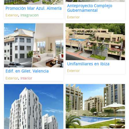
Anteproyecto Complejo
Promoción Mar Azul. Almería
Gubernamental
Exterior
Integración
Exterior
Unifamiliares en Ibiza
Exterior
Edif. en Gilet. Valencia
Exterior
Interior