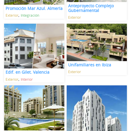
Anteproyecto Complejo
Promoción Mar Azul. Almería
Gubernamental
Exterior
Integración
Exterior
Unifamiliares en Ibiza
Exterior
Edif. en Gilet. Valencia
Exterior
Interior