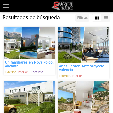
Resultados de búsqueda
Filtros
Unifamiliares en Nova Polop.
Aries Center. Anteproyecto.
Alicante
Valencia
Exterior
Interior
Nocturna
Exterior
Interior