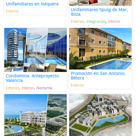
Unifamiliares en Náquera
Unifamiliares Spuig de Mar,
Exterior
Ibiza
Exterior
Integración
Interior
Promoción en San Antonio.
Condomina. Anteproyecto.
Bétera
Valencia
Exterior
Exterior
Interior
Nocturna